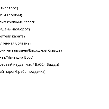
отиваторе)
е и Георгии)
ди/Скрипучие сапоги)
в/День наоборот)
ители каратэ)
/Пенная болезнь)
урки не завязаны/Выходной Сквида)
хнет/Малышка Босс)
озовый неудачник / Баббл Бадди)
ый пирог/Крабс-подделка)