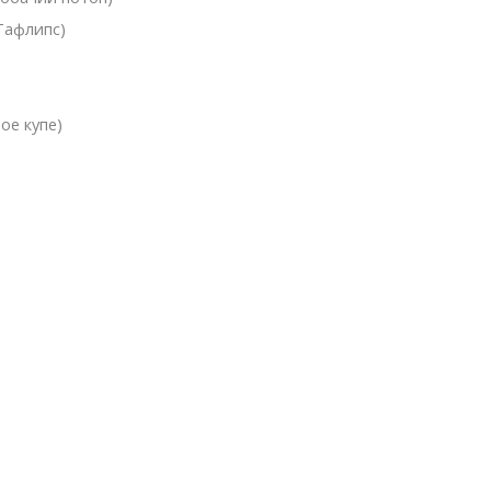
Тафлипс)
ое купе)