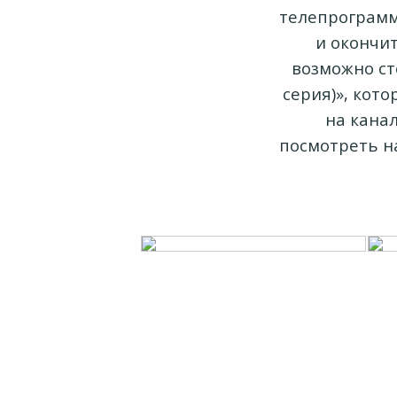
телепрограмму
и окончит
возможно ст
серия)», кото
на канал
посмотреть на 