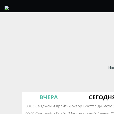
Инф
ВЧЕРА
СЕГОДН
00:05 Санджей и Крейг (Доктор Бретт Яд/Смехо
00:40 Санджей и Крейг (Максимальный Деннис/