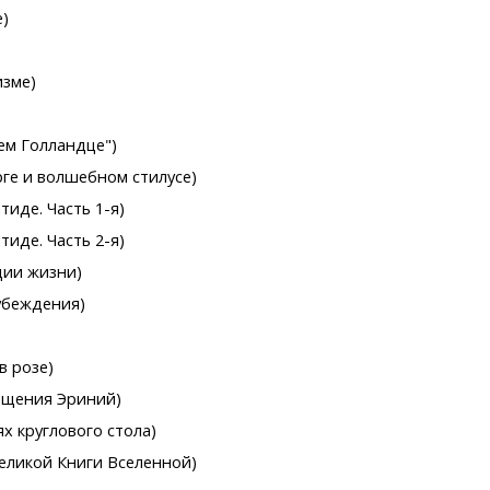
е)
изме)
ем Голландце")
рге и волшебном стилусе)
тиде. Часть 1-я)
тиде. Часть 2-я)
ции жизни)
 убеждения)
в розе)
 мщения Эриний)
х круглового стола)
Великой Книги Вселенной)