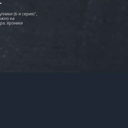
С
ники (6-я серия)",
ожно на
ра. Хроники