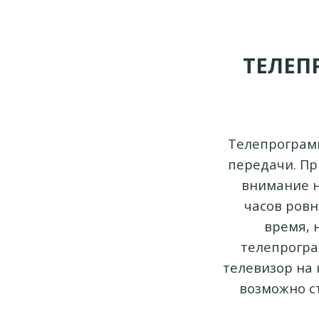
ТЕЛЕП
Телепрограмм
передачи. Пр
внимание на
часов ровн
время, 
телепрограм
телевизор на 
возможно ст