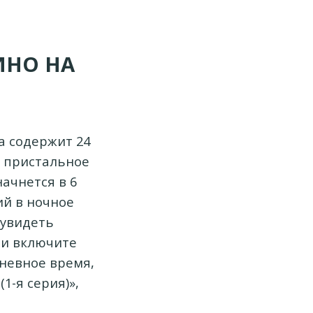
ИНО НА
а содержит 24
е пристальное
начнется в 6
ий в ночное
 увидеть
сли включите
дневное время,
1-я серия)»,