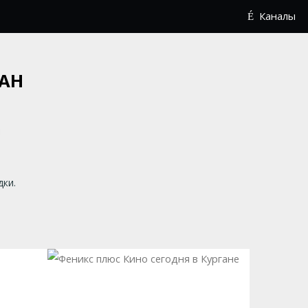
Каналы
ГАН
дки.