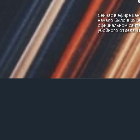
Сейчас в эфире кан
начало было в 08:0
официальном сайте
убойного отдела. Н