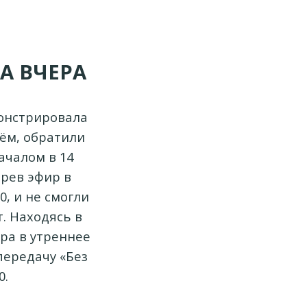
А ВЧЕРА
монстрировала
нём, обратили
ачалом в 14
трев эфир в
0, и не смогли
. Находясь в
ра в утреннее
передачу «Без
0.