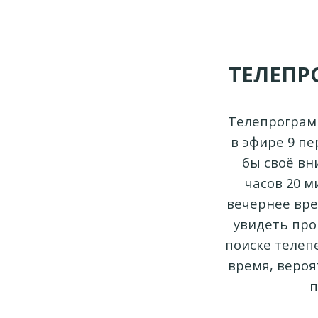
ТЕЛЕПР
Телепрограмм
в эфире 9 пе
бы своё вн
часов 20 м
вечернее врем
увидеть про
поиске телеп
время, вероя
п