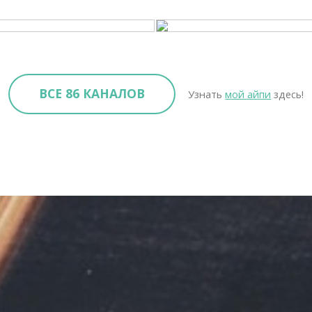
ВСЕ 86 КАНАЛОВ
Узнать
мой айпи
здесь!