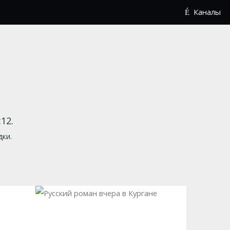
Каналы
12.
дки.