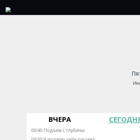
Пя
Инф
ВЧЕРА
СЕГОДН
00:40 Подъем с глубины
03:55 Я подарю тебе рассвет