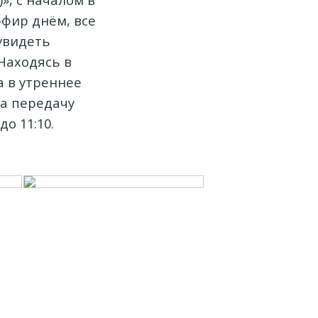
эфир днём, все
 увидеть
 Находясь в
 в утреннее
на передачу
до 11:10.