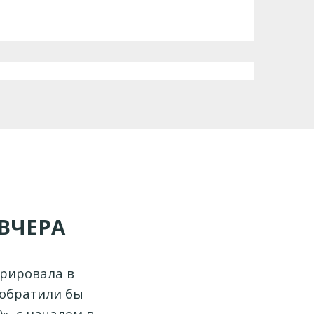
ВЧЕРА
рировала в
 обратили бы
», с началом в