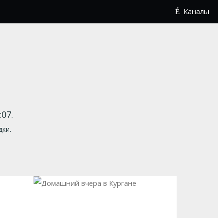
Каналы
07.
дки.