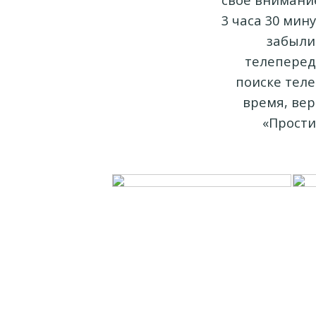
3 часа 30 мин
забыли 
телепереда
поиске тел
время, вер
«Прости 