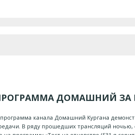
ПРОГРАММА ДОМАШНИЙ ЗА 
епрограмма канала Домашний Кургана демонст
редачи. В ряду прошедших трансляций ночью,
 на программу «Теcт на oтцовство (531-я серия)