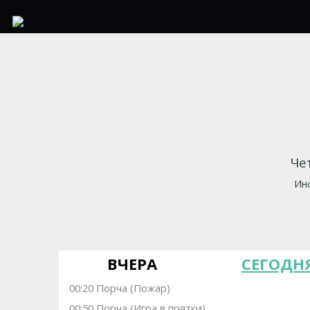
Че
Инф
ВЧЕРА
СЕГОДН
00:20 Порча (Пожар)
00:50 Порча (Игра в прятки)